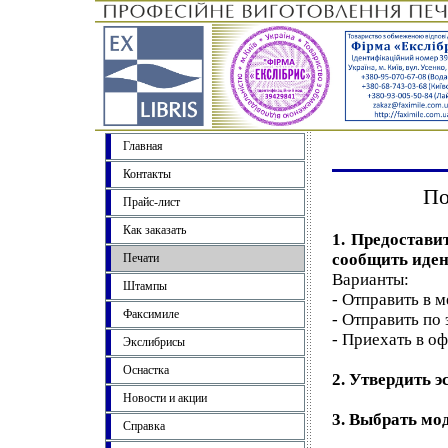
Главная
Контакты
По
Прайс-лист
Как заказать
1. Предостави
сообщить иде
Печати
Варианты:
Штампы
- Отправить в 
Факсимиле
- Отправить по
- Приехать в оф
Экслибрисы
Оснастка
2. Утвердить 
Новости и акции
3. Выбрать мод
Справка