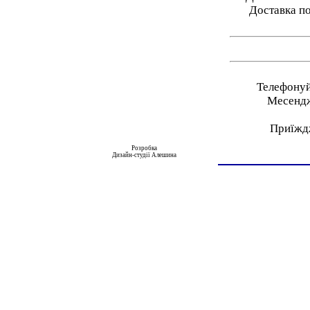
Доставка по
Телефонуй
Месендж
Приїждж
Розробка
Дизайн-студії Алешина