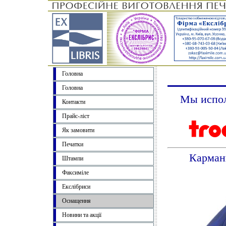
Головна
Головна
Мы испол
Контакти
Прайс-ліст
Як замовити
Печатки
Карман
Штампи
Факсиміле
Екслібриси
Оснащення
Новини та акції