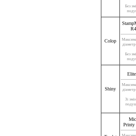
Без зм
поду
Stamp
R4
Максим
Colop
діаметр
Без зм
поду
Elit
Максим
Shiny
діаметр
Зі зм
поду
Mic
Printy
Максим