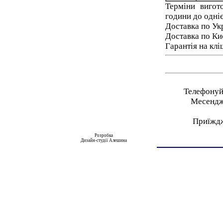
Терміни вигот
години до одніє
Доставка по Ук
Доставка по Ки
Гарантія на клі
Телефонуйт
Месендже
Приїжджа
Розробка
Дизайн-студії Алешина