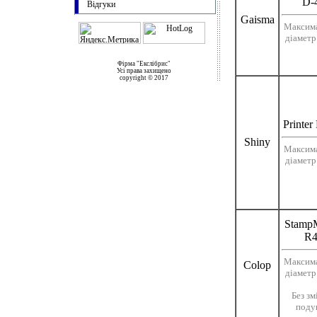
D-
Відгуки
Gaisma
Максим
діаметр
Фірма "Екслібрис"
Усі права захищено
copyright © 2017
Printer
Shiny
Максим
діаметр
Stamp
R4
Максим
Colop
діаметр
Без зм
поду