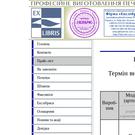
Головна
Контакти
Прайс-ліст
Як замовити
Термін в
Печатки
Штампи
Факсиміле
Мод
(арти
Вироб-
Екслібриси
ник
додат
Оснащення
характе
Новини та акції
Довідка