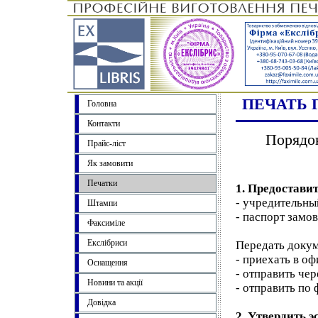
ПЕЧАТЬ 
Головна
Контакти
Порядок
Прайс-ліст
Як замовити
Печатки
1. Предостави
- учредительны
Штампи
- паспорт замо
Факсиміле
Екслібриси
Передать доку
- приехать в оф
Оснащення
- отправить чер
Новини та акції
- отправить по 
Довідка
2. Утвердить 