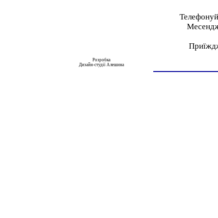
Телефонуйт
Месендже
Приїжджа
Розробка
Дизайн-студії Алешина