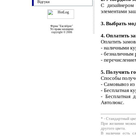
Відгуки
С дизайнером 
элементами защ
3. Выбрать мод
Фірма "Екслібрис"
Усі права захищено
copyright © 2006
4. Оплатить з
Оплатить замов
- наличными ку
- безналичным 
- перечисление
5. Получить г
Способы получ
- Самовывоз из
- Бесплатная ку
- Бесплатная 
Автолюкс.
* - Стандартный цве
При желании можна
другого цвета.
В наличии есть сл