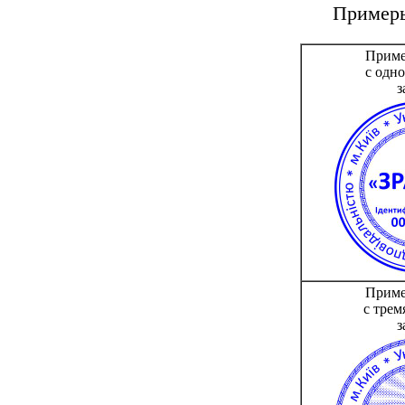
Примеры
Приме
с одн
з
Приме
с трем
з