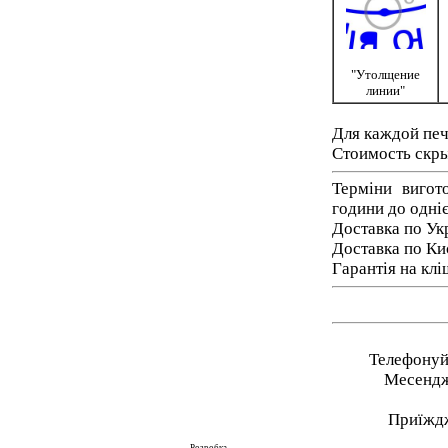
"Утолщение
линии"
Для каждой печ
Стоимость скрыт
Терміни вигот
години до одніє
Доставка по Ук
Доставка по Ки
Гарантія на клі
Телефонуйт
Месендже
Приїжджа