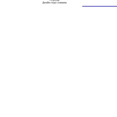
Розробка
Дизайн-студії Алешина