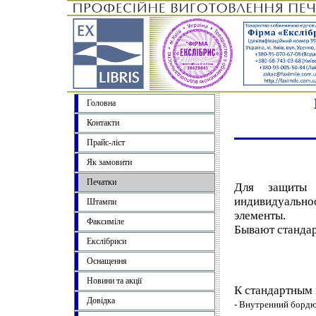
Головна
Контакти
Прайс-ліст
Як замовити
Печатки
Для защиты 
индивидуальн
Штампи
элементы.
Факсиміле
Бывают стандар
Екслібриси
Оснащення
Новини та акції
К стандартным 
Довідка
- Внутренний борд