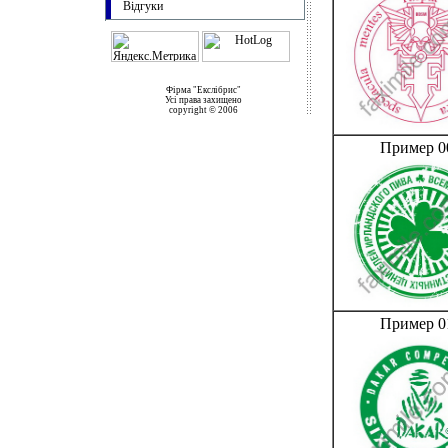
Відгуки
Фірма "Екслібрис"
Усі права захищено
copyright © 2006
Пример 0
Пример 0