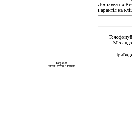
Доставка по Ки
Гарантія на клі
Телефонуйт
Месендже
Приїжджа
Розробка
Дизайн-студії Алешина