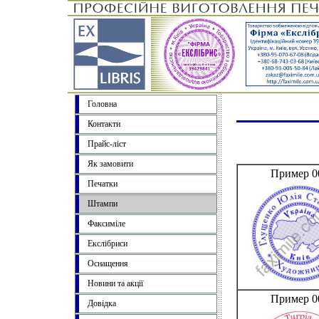
Головна
Контакти
Прайс-ліст
Як замовити
Пример 0
Печатки
Штампи
Факсиміле
Екслібриси
Оснащення
Новини та акції
Пример 0
Довідка