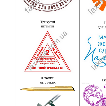
Трикутні
штампи
дові
Штампи
Ек
на ручках