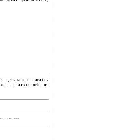
снащень, та перевірити їх у
е залишаючи свого робочого
ншого кольору.