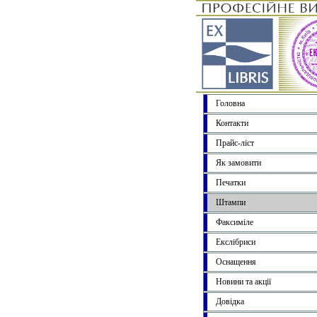
Головна
Контакти
Прайс-ліст
Як замовити
Печатки
Штампи
Факсиміле
Екслібриси
Оснащення
Новини та акції
Довідка