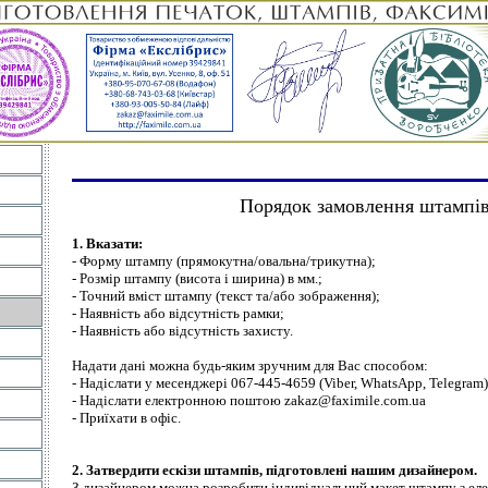
Порядок замовлення штампі
1. Вказати:
- Форму штампу (прямокутна/овальна/трикутна);
- Розмір штампу (висота і ширина) в мм.;
- Точний вміст штампу (текст та/або зображення);
- Наявність або відсутність рамки;
- Наявність або відсутність захисту.
Надати дані можна будь-яким зручним для Вас способом:
- Надіслати у месенджері 067-445-4659 (Viber, WhatsApp, Telegram)
- Надіслати електронною поштою zakaz@faximile.com.ua
- Приїхати в офіс.
2. Затвердити ескізи штампів, підготовлені нашим дизайнером.
З дизайнером можна розробити індивідуальний макет штампу з еле