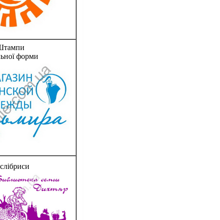
Штампи
льної форми
слібриси