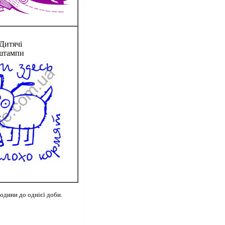
Дитячі
штампи
години до однієї доби.