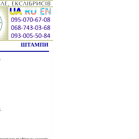
ШТАМПИ
в
;
ментами графіки та захисту