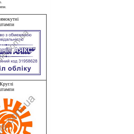
ю.
мпи.
ямокутні
штампи
Круглі
штампи