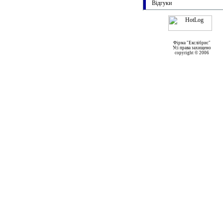
Відгуки
Фірма "Екслібрис"
Усі права захищено
copyright © 2006