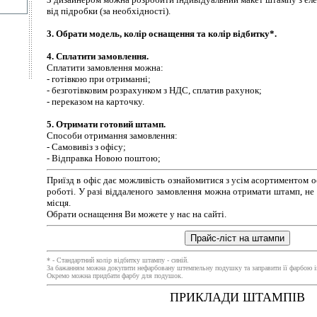
від підробки (за необхідності).
3. Обрати модель, колір оснащення та колір відбитку*.
4. Сплатити замовлення.
Сплатити замовлення можна:
- готівкою при отриманні;
- безготівковим розрахунком з НДС, сплатив рахунок;
- переказом на карточку.
5. Отримати готовий штамп.
Способи отримання замовлення:
- Самовивіз з офісу;
- Відправка Новою поштою;
Приїзд в офіс дає можливість ознайомитися з усім асортиментом о
роботі. У разі віддаленого замовлення можна отримати штамп, н
місця.
Обрати
оснащення
Ви можете у нас на сайті.
* - Стандартний колір відбитку штампу - синій.
За бажанням можна докупити нефарбовану штемпельну подушку та заправити її фарбою і
Окремо можна придбати фарбу для подушок.
ПРИКЛАДИ ШТАМПІВ